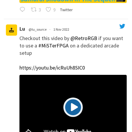
3
9
Twitter
Lu
@lu_source
·
1 Nov 2022
Checkout this video by
@RetroRGB
if you want
';
to use a
#MiSTerFPGA
on a dedicated arcade
setup
https://youtu.be/icRuUh8SIC0