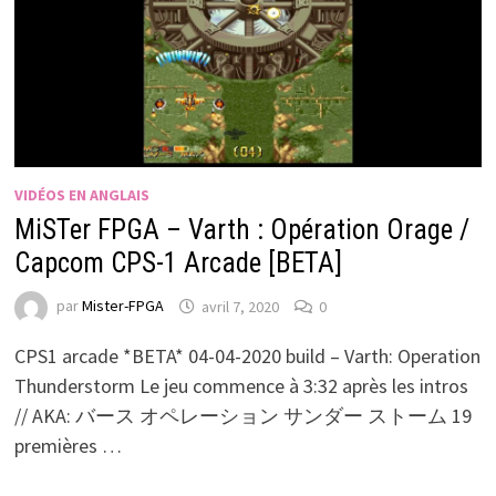
VIDÉOS EN ANGLAIS
MiSTer FPGA – Varth : Opération Orage /
Capcom CPS-1 Arcade [BETA]
par
Mister-FPGA
avril 7, 2020
0
CPS1 arcade *BETA* 04-04-2020 build – Varth: Operation
Thunderstorm Le jeu commence à 3:32 après les intros
// AKA: バース オペレーション サンダー ストーム 19
premières …