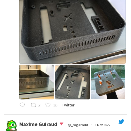
3
10
Twitter
Maxime Guiraud
@_mguiraud
·
1 Nov 2022