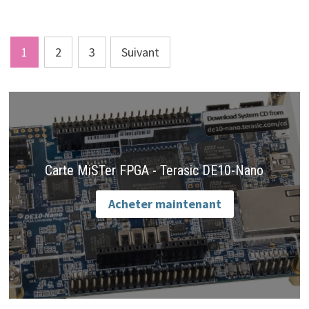
Pagination
1
2
3
Suivant
des
publications
Carte MiSTer FPGA - Terasic DE10-Nano
Acheter maintenant