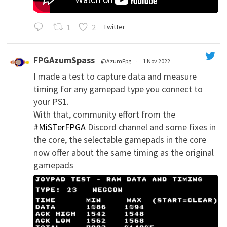
1
2
Twitter
FPGAzumSpass
@AzumFpg
·
1 Nov 2022
I made a test to capture data and measure
';
timing for any gamepad type you connect to
your PS1.
With that, community effort from the
#MiSTerFPGA
Discord channel and some fixes in
the core, the selectable gamepads in the core
now offer about the same timing as the original
gamepads