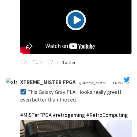
3
0
Twitter
XTREME_MISTER FPGA
@xtreme_mister
·
1 Nov 2022
This Galaxy Gray PLA+ looks really great!
even better than the red.
#MiSTerFPGA
#retrogaming
#RetroComputing
';