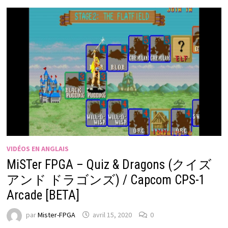
VIDÉOS EN ANGLAIS
MiSTer FPGA – Quiz & Dragons (クイズ
アンド ドラゴンズ) / Capcom CPS-1
Arcade [BETA]
par
Mister-FPGA
avril 15, 2020
0