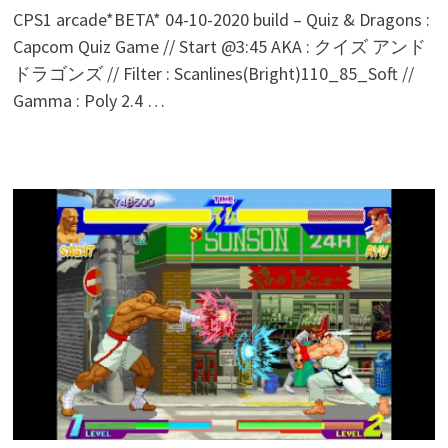
CPS1 arcade*BETA* 04-10-2020 build – Quiz & Dragons :
Capcom Quiz Game // Start @3:45 AKA : クイズ アンド
ドラゴンズ // Filter : Scanlines(Bright)110_85_Soft //
Gamma : Poly 2.4 …