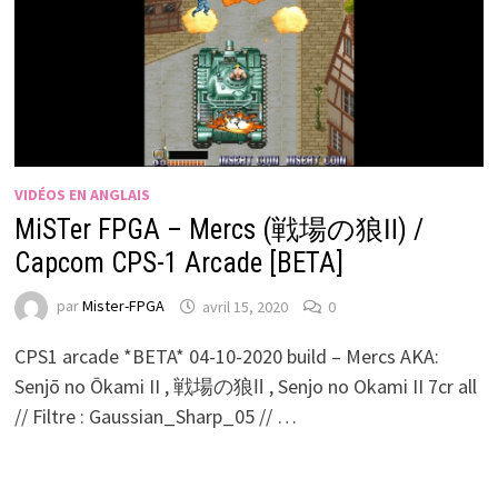
VIDÉOS EN ANGLAIS
MiSTer FPGA – Mercs (戦場の狼Ⅱ) /
Capcom CPS-1 Arcade [BETA]
par
Mister-FPGA
avril 15, 2020
0
CPS1 arcade *BETA* 04-10-2020 build – Mercs AKA:
Senjō no Ōkami II , 戦場の狼Ⅱ , Senjo no Okami II 7cr all
// Filtre : Gaussian_Sharp_05 // …