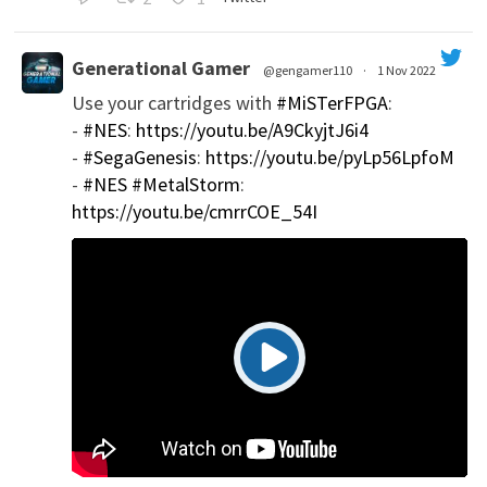
Generational Gamer
@gengamer110
·
1 Nov 2022
Use your cartridges with
#MiSTerFPGA
:
';
-
#NES
:
https://youtu.be/A9CkyjtJ6i4
-
#SegaGenesis
:
https://youtu.be/pyLp56LpfoM
-
#NES
#MetalStorm
:
https://youtu.be/cmrrCOE_54I