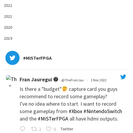
2022
2021
2020
2019
#MiSTerFPGA
Fran Jauregui ➐
@TheFranJau
·
1 Nov 2022
Is there a "budget"
capture card you guys
recommend to record some gameplay?
I've no idea where to start. I want to record
some gameplay from
#Xbox
#NintendoSwitch
and the
#MiSTerFPGA
all have hdmi outputs.
';
2
0
Twitter