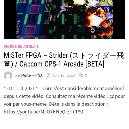
VIDÉOS EN ANGLAIS
MiSTer FPGA – Strider (ストライダー飛
竜) / Capcom CPS-1 Arcade [BETA]
par
Mister-FPGA
avril 13, 2020
0
*EDIT 10-2021* – Core s’est considérablement amélioré
depuis cette vidéo. Consultez ma récente vidéo 1cc pour
voir par vous-même. Détails dans la description :
https://youtu.be/McO7KNeQrzc CPS1 …