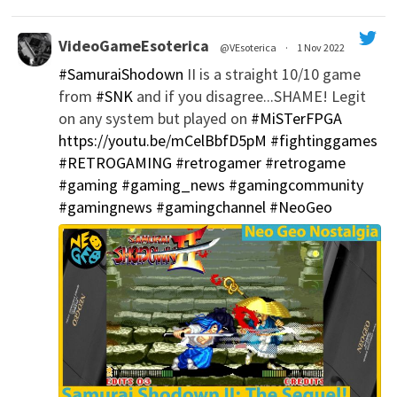
VideoGameEsoterica
@VEsoterica
·
1 Nov 2022
#SamuraiShodown
II is a straight 10/10 game
';
from
#SNK
and if you disagree...SHAME! Legit
on any system but played on
#MiSTerFPGA
https://youtu.be/mCelBbfD5pM
#fightinggames
#RETROGAMING
#retrogamer
#retrogame
#gaming
#gaming_news
#gamingcommunity
#gamingnews
#gamingchannel
#NeoGeo