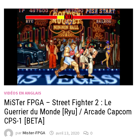
VIDÉOS EN ANGLAIS
MiSTer FPGA – Street Fighter 2 : Le
Guerrier du Monde [Ryu] / Arcade Capcom
CPS-1 [BETA]
par
Mister-FPGA
avril 13, 2020
0