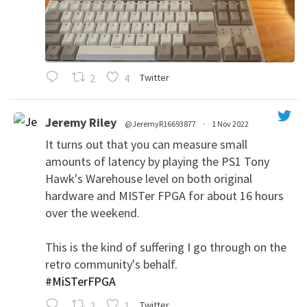
2
4
Twitter
Jeremy Riley
@JeremyR16693877
·
1 Nov 2022
It turns out that you can measure small
amounts of latency by playing the PS1 Tony
Hawk's Warehouse level on both original
hardware and MISTer FPGA for about 16 hours
over the weekend.
This is the kind of suffering I go through on the
';
retro community's behalf.
#MiSTerFPGA
2
1
Twitter