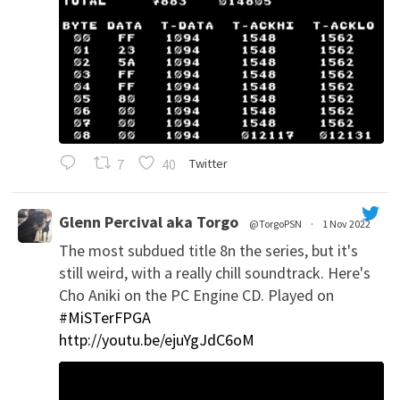
7
40
Twitter
Glenn Percival aka Torgo
@TorgoPSN
·
1 Nov 2022
The most subdued title 8n the series, but it's
';
still weird, with a really chill soundtrack. Here's
Cho Aniki on the PC Engine CD. Played on
#MiSTerFPGA
http://youtu.be/ejuYgJdC6oM