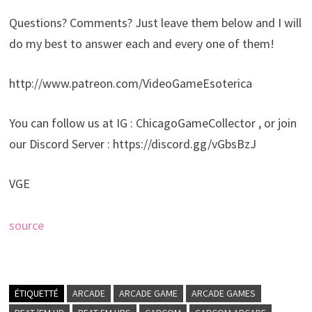
Questions? Comments? Just leave them below and I will
do my best to answer each and every one of them!
http://www.patreon.com/VideoGameEsoterica
You can follow us at IG : ChicagoGameCollector , or join
our Discord Server : https://discord.gg/vGbsBzJ
VGE
source
ÉTIQUETTÉ
ARCADE
ARCADE GAME
ARCADE GAMES