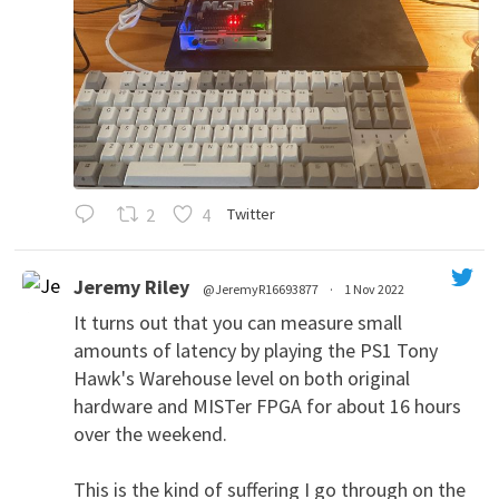
2
4
Twitter
Jeremy Riley
@JeremyR16693877
·
1 Nov 2022
It turns out that you can measure small
amounts of latency by playing the PS1 Tony
Hawk's Warehouse level on both original
hardware and MISTer FPGA for about 16 hours
over the weekend.
This is the kind of suffering I go through on the
';