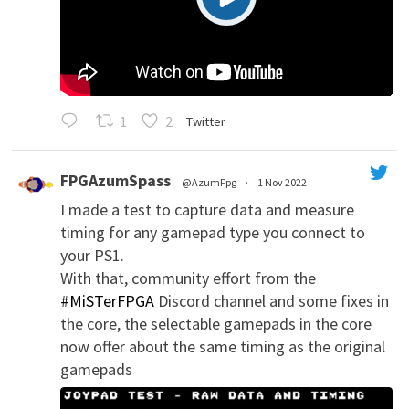
1
2
Twitter
FPGAzumSpass
@AzumFpg
·
1 Nov 2022
I made a test to capture data and measure
';
timing for any gamepad type you connect to
your PS1.
With that, community effort from the
#MiSTerFPGA
Discord channel and some fixes in
the core, the selectable gamepads in the core
now offer about the same timing as the original
gamepads