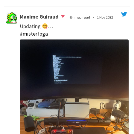
Maxime Guiraud
@_mguiraud
·
1 Nov 2022
Updating
…
';
#misterfpga