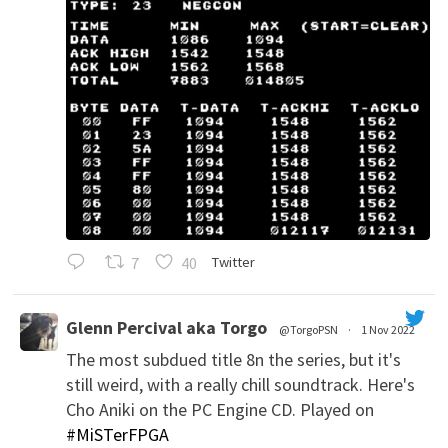
7
40
Twitter
Glenn Percival aka Torgo
@TorgoPSN
·
1 Nov 2022
The most subdued title 8n the series, but it's
';
still weird, with a really chill soundtrack. Here's
Cho Aniki on the PC Engine CD. Played on
#MiSTerFPGA