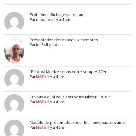
Problème affichage sur ecran
Par
moonove
Il y a 4 ans
Présentation des nouveaux membres
Par
Iori54
Il y a 4 ans
[Photos] Montrez nous votre setup MiSTer !
Par
MiSTer
Il y a 4 ans
Et vous à quoi vous sert votre Mister FPGA ?
Par
MiSTer
Il y a 4 ans
Modèle de présentation pour les nouveaux arrivants
Par
MiSTer
Il y a 4 ans