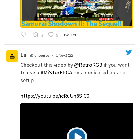
3
9
Twitter
Lu
@lu_source
·
1 Nov 2022
Checkout this video by
@RetroRGB
if you want
';
to use a
#MiSTerFPGA
on a dedicated arcade
setup
https://youtu.be/icRuUh8SIC0