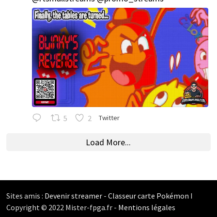
5
2
Twitter
Load More...
Sites amis :
Devenir streamer
-
Classeur carte Pokémon
I
Copyright © 2022 Mister-fpga.fr -
Mentions légales