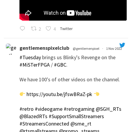
2
4
Twitter
gentlemenspixelclub
@gentlemenpixel
·
1 Nov 2022
#Tuesday
brings us Blinky's Revenge on the
#MiSTerFPGA
/
#GBC
.
We have 100's of other videos on the channel.
https://youtu.be/jfswBRaZ-pk
';
#retro
#videogame
#retrogaming
@SGH_RTs
@BlazedRTs
#SupportSmallStreamers
#StreamersConnected
@sme_rt
@rtsmallstreams
@promo_streams