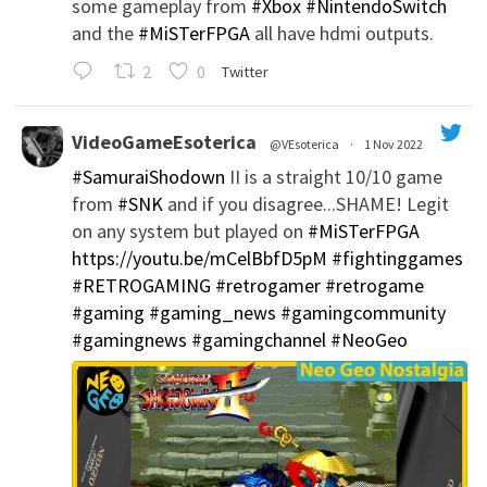
some gameplay from
#Xbox
#NintendoSwitch
and the
#MiSTerFPGA
all have hdmi outputs.
';
2
0
Twitter
VideoGameEsoterica
@VEsoterica
·
1 Nov 2022
#SamuraiShodown
II is a straight 10/10 game
';
from
#SNK
and if you disagree...SHAME! Legit
on any system but played on
#MiSTerFPGA
https://youtu.be/mCelBbfD5pM
#fightinggames
#RETROGAMING
#retrogamer
#retrogame
#gaming
#gaming_news
#gamingcommunity
#gamingnews
#gamingchannel
#NeoGeo