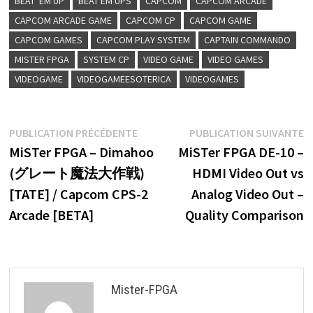
BEAT 'EM UP
BEAT EM UPS
CAPCOM
CAPCOM ARCADE
CAPCOM ARCADE GAME
CAPCOM CP
CAPCOM GAME
CAPCOM GAMES
CAPCOM PLAY SYSTEM
CAPTAIN COMMANDO
MISTER FPGA
SYSTEM CP
VIDEO GAME
VIDEO GAMES
VIDEOGAME
VIDEOGAMEESOTERICA
VIDEOGAMES
Navigation
Publication
P
PUBLICATION PRÉCÉDENTE
PUBLICATION SUIVANTE
précédente :
s
MiSTer FPGA – Dimahoo
MiSTer FPGA DE-10 –
de
(グレート魔法大作戦)
HDMI Video Out vs
l’article
[TATE] / Capcom CPS-2
Analog Video Out –
Arcade [BETA]
Quality Comparison
Mister-FPGA