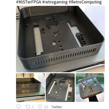
#MiSTerFPGA
#retrogaming
#RetroComputing
';
3
10
Twitter