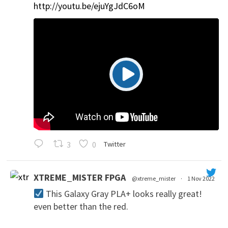
http://youtu.be/ejuYgJdC6oM
3
0
Twitter
XTREME_MISTER FPGA
@xtreme_mister
·
1 Nov 2022
This Galaxy Gray PLA+ looks really great!
even better than the red.