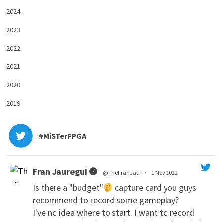
2024
2023
2022
2021
2020
2019
#MiSTerFPGA
Fran Jauregui ➐
@TheFranJau
·
1 Nov 2022
Is there a "budget"
capture card you guys
recommend to record some gameplay?
I've no idea where to start. I want to record