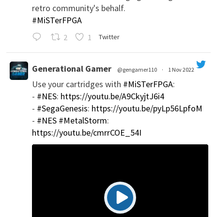
retro community's behalf.
#MiSTerFPGA
2
1
Twitter
Generational Gamer
@gengamer110
·
1 Nov 2022
Use your cartridges with
#MiSTerFPGA
:
';
-
#NES
:
https://youtu.be/A9CkyjtJ6i4
-
#SegaGenesis
:
https://youtu.be/pyLp56LpfoM
-
#NES
#MetalStorm
:
https://youtu.be/cmrrCOE_54I