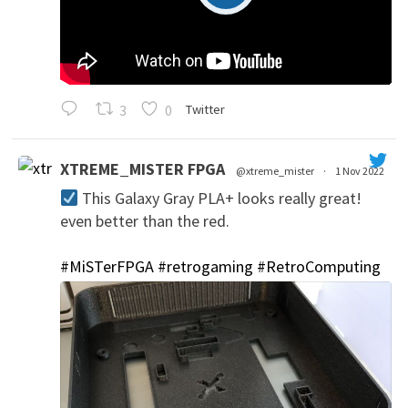
3
0
Twitter
XTREME_MISTER FPGA
@xtreme_mister
·
1 Nov 2022
This Galaxy Gray PLA+ looks really great!
even better than the red.
#MiSTerFPGA
#retrogaming
#RetroComputing
';