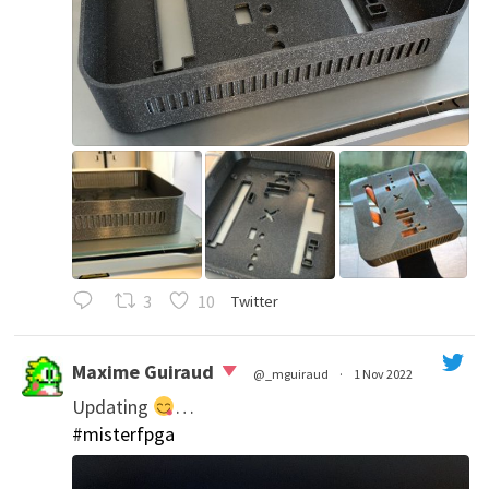
3
10
Twitter
Maxime Guiraud
@_mguiraud
·
1 Nov 2022
Updating
…
';
#misterfpga