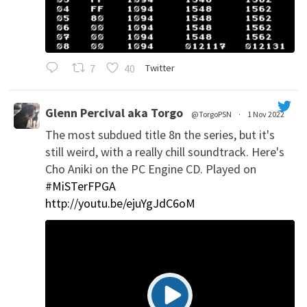
7
40
Twitter
Glenn Percival aka Torgo
@TorgoPSN
·
1 Nov 2022
The most subdued title 8n the series, but it's
';
still weird, with a really chill soundtrack. Here's
Cho Aniki on the PC Engine CD. Played on
#MiSTerFPGA
http://youtu.be/ejuYgJdC6oM