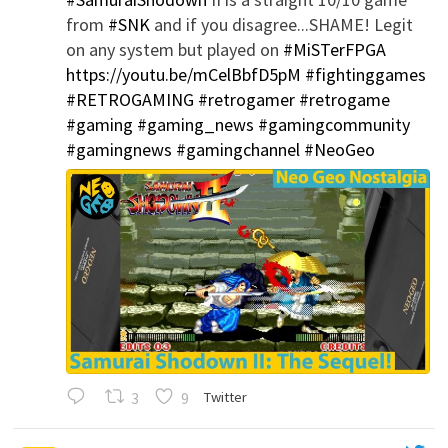
';
from
#SNK
and if you disagree...SHAME! Legit
on any system but played on
#MiSTerFPGA
https://youtu.be/mCelBbfD5pM
#fightinggames
#RETROGAMING
#retrogamer
#retrogame
#gaming
#gaming_news
#gamingcommunity
#gamingnews
#gamingchannel
#NeoGeo
3
9
Twitter