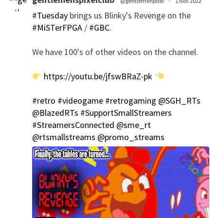
@gentlemenpixel
·
1 Nov 2022
#Tuesday
brings us Blinky's Revenge on the
#MiSTerFPGA
/
#GBC
.
We have 100's of other videos on the channel.
https://youtu.be/jfswBRaZ-pk
';
#retro
#videogame
#retrogaming
@SGH_RTs
@BlazedRTs
#SupportSmallStreamers
#StreamersConnected
@sme_rt
@rtsmallstreams
@promo_streams