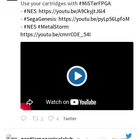
Use your cartridges with
#MiSTerFPGA
:
';
-
#NES
:
https://youtu.be/A9CkyjtJ6i4
-
#SegaGenesis
:
https://youtu.be/pyLp56LpfoM
-
#NES
#MetalStorm
:
https://youtu.be/cmrrCOE_54I
2
4
Twitter
gentlemenspixelclub