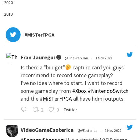
2020
2019
#MiSTerFPGA
Fran Jauregui ➐
@TheFranJau
·
1 Nov 2022
Is there a "budget"
capture card you guys
recommend to record some gameplay?
I've no idea where to start. I want to record
some gameplay from
#Xbox
#NintendoSwitch
and the
#MiSTerFPGA
all have hdmi outputs.
';
2
0
Twitter
VideoGameEsoterica
@VEsoterica
·
1 Nov 2022
#SamuraiShodown
II is a straight 10/10 game