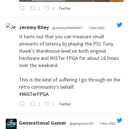
2
4
Twitter
Jeremy Riley
@JeremyR16693877
·
1 Nov 2022
It turns out that you can measure small
amounts of latency by playing the PS1 Tony
Hawk's Warehouse level on both original
hardware and MISTer FPGA for about 16 hours
over the weekend.
This is the kind of suffering I go through on the
';
retro community's behalf.
#MiSTerFPGA
2
1
Twitter
Generational Gamer
@gengamer110
·
1 Nov 2022