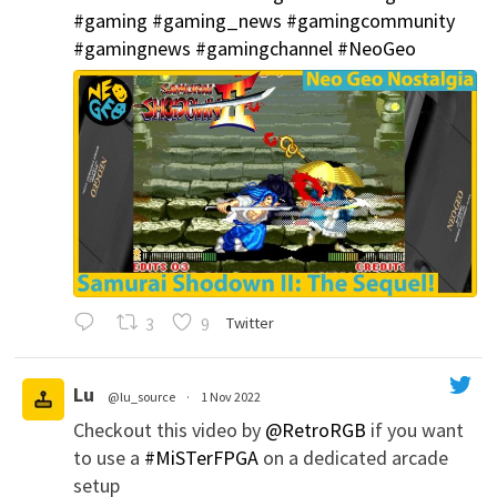
#gaming
#gaming_news
#gamingcommunity
#gamingnews
#gamingchannel
#NeoGeo
3
9
Twitter
Lu
@lu_source
·
1 Nov 2022
Checkout this video by
@RetroRGB
if you want
';
to use a
#MiSTerFPGA
on a dedicated arcade
setup