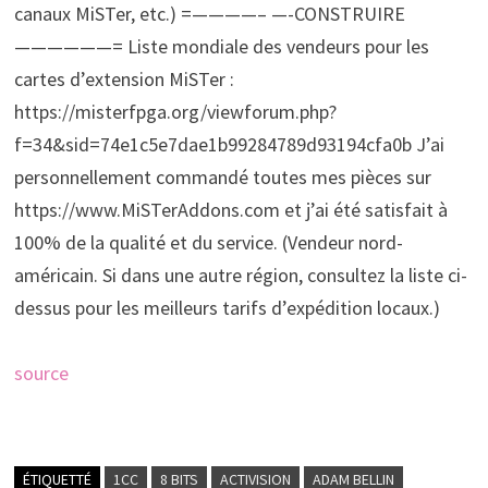
canaux MiSTer, etc.) =————– —-CONSTRUIRE
——————= Liste mondiale des vendeurs pour les
cartes d’extension MiSTer :
https://misterfpga.org/viewforum.php?
f=34&sid=74e1c5e7dae1b99284789d93194cfa0b J’ai
personnellement commandé toutes mes pièces sur
https://www.MiSTerAddons.com et j’ai été satisfait à
100% de la qualité et du service. (Vendeur nord-
américain. Si dans une autre région, consultez la liste ci-
dessus pour les meilleurs tarifs d’expédition locaux.)
source
ÉTIQUETTÉ
1CC
8 BITS
ACTIVISION
ADAM BELLIN