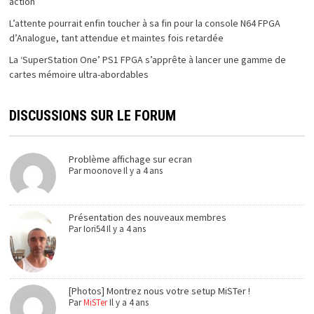
action
L’attente pourrait enfin toucher à sa fin pour la console N64 FPGA
d’Analogue, tant attendue et maintes fois retardée
La ‘SuperStation One’ PS1 FPGA s’apprête à lancer une gamme de
cartes mémoire ultra-abordables
DISCUSSIONS SUR LE FORUM
Problème affichage sur ecran
Par
moonove
Il y a 4 ans
Présentation des nouveaux membres
Par
Iori54
Il y a 4 ans
[Photos] Montrez nous votre setup MiSTer !
Par
MiSTer
Il y a 4 ans