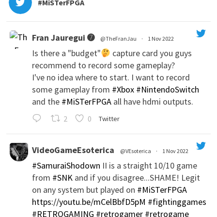
#MiSTerFPGA
Fran Jauregui ➐
@TheFranJau
·
1 Nov 2022
Is there a "budget"
capture card you guys
recommend to record some gameplay?
I've no idea where to start. I want to record
some gameplay from
#Xbox
#NintendoSwitch
and the
#MiSTerFPGA
all have hdmi outputs.
';
2
0
Twitter
VideoGameEsoterica
@VEsoterica
·
1 Nov 2022
#SamuraiShodown
II is a straight 10/10 game
';
from
#SNK
and if you disagree...SHAME! Legit
on any system but played on
#MiSTerFPGA
https://youtu.be/mCelBbfD5pM
#fightinggames
#RETROGAMING
#retrogamer
#retrogame