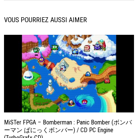
VOUS POURRIEZ AUSSI AIMER
MiSTer FPGA – Bomberman : Panic Bomber (ボンバ
ーマン ぱにっくボンバー) / CD PC Engine
(TurboGrafx-CD)