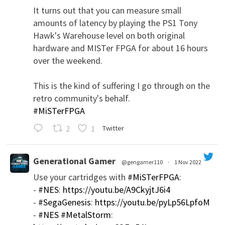
It turns out that you can measure small
amounts of latency by playing the PS1 Tony
Hawk's Warehouse level on both original
hardware and MISTer FPGA for about 16 hours
over the weekend.
This is the kind of suffering I go through on the
';
retro community's behalf.
#MiSTerFPGA
2
1
Twitter
Generational Gamer
@gengamer110
·
1 Nov 2022
Use your cartridges with
#MiSTerFPGA
:
';
-
#NES
:
https://youtu.be/A9CkyjtJ6i4
-
#SegaGenesis
:
https://youtu.be/pyLp56LpfoM
-
#NES
#MetalStorm
: