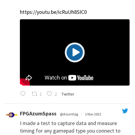
https://youtu.be/icRuUh8SIC0
1
2
Twitter
FPGAzumSpass
@AzumFpg
·
1 Nov 2022
I made a test to capture data and measure
';
timing for any gamepad type you connect to