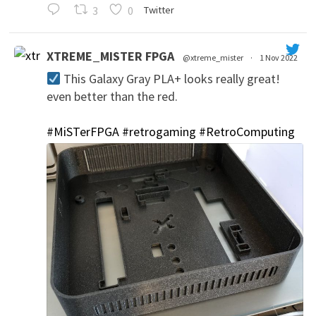
3
0
Twitter
XTREME_MISTER FPGA
@xtreme_mister
·
1 Nov 2022
This Galaxy Gray PLA+ looks really great!
even better than the red.
#MiSTerFPGA
#retrogaming
#RetroComputing
';