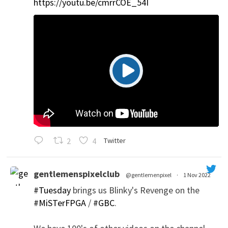
https://youtu.be/cmrrCOE_54I
2
4
Twitter
gentlemenspixelclub
@gentlemenpixel
·
1 Nov 2022
#Tuesday
brings us Blinky's Revenge on the
#MiSTerFPGA
/
#GBC
.