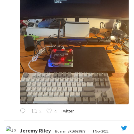
2
4
Twitter
Jeremy Riley
@JeremyR16693877
·
1 Nov 2022