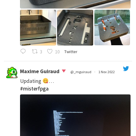
3
10
Twitter
Maxime Guiraud
@_mguiraud
·
1 Nov 2022
Updating
…
';
#misterfpga