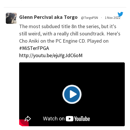
Glenn Percival aka Torgo
@TorgoPSN
·
1 Nov 2022
The most subdued title 8n the series, but it's
';
still weird, with a really chill soundtrack. Here's
Cho Aniki on the PC Engine CD. Played on
#MiSTerFPGA
http://youtu.be/ejuYgJdC6oM