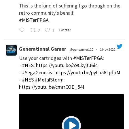
This is the kind of suffering I go through on the
';
retro community's behalf.
#MiSTerFPGA
2
1
Twitter
Generational Gamer
@gengamer110
·
1 Nov 2022
Use your cartridges with
#MiSTerFPGA
:
';
-
#NES
:
https://youtu.be/A9CkyjtJ6i4
-
#SegaGenesis
:
https://youtu.be/pyLp56LpfoM
-
#NES
#MetalStorm
:
https://youtu.be/cmrrCOE_54I