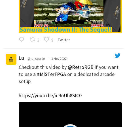
3
9
Twitter
Lu
@lu_source
·
1 Nov 2022
Checkout this video by
@RetroRGB
if you want
';
to use a
#MiSTerFPGA
on a dedicated arcade
setup
https://youtu.be/icRuUh8SIC0