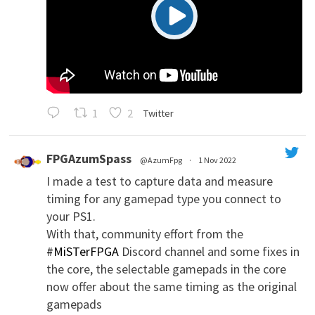
1
2
Twitter
FPGAzumSpass
@AzumFpg
·
1 Nov 2022
I made a test to capture data and measure
';
timing for any gamepad type you connect to
your PS1.
With that, community effort from the
#MiSTerFPGA
Discord channel and some fixes in
the core, the selectable gamepads in the core
now offer about the same timing as the original
gamepads