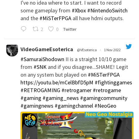
I've no idea where to start. I want to record
some gameplay from
#Xbox
#NintendoSwitch
and the
#MiSTerFPGA
all have hdmi outputs.
';
2
0
Twitter
VideoGameEsoterica
@VEsoterica
·
1 Nov 2022
#SamuraiShodown
II is a straight 10/10 game
';
from
#SNK
and if you disagree...SHAME! Legit
on any system but played on
#MiSTerFPGA
https://youtu.be/mCelBbfD5pM
#fightinggames
#RETROGAMING
#retrogamer
#retrogame
#gaming
#gaming_news
#gamingcommunity
#gamingnews
#gamingchannel
#NeoGeo