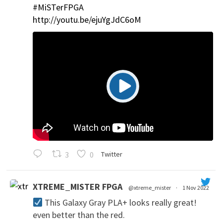
#MiSTerFPGA
http://youtu.be/ejuYgJdC6oM
3
0
Twitter
XTREME_MISTER FPGA
@xtreme_mister
·
1 Nov 2022
This Galaxy Gray PLA+ looks really great!
even better than the red.