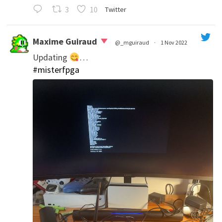
3
10
Twitter
Maxime Guiraud
@_mguiraud
·
1 Nov 2022
Updating
…
';
#misterfpga