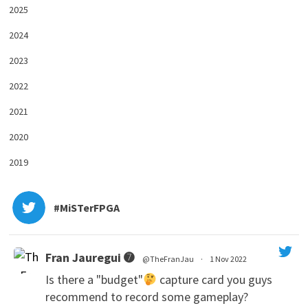
2025
2024
2023
2022
2021
2020
2019
#MiSTerFPGA
Fran Jauregui ➐
@TheFranJau
·
1 Nov 2022
Is there a "budget"
capture card you guys
recommend to record some gameplay?