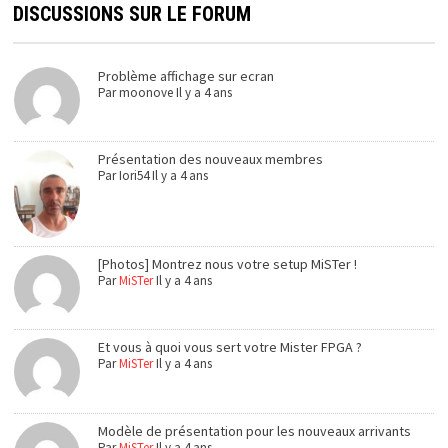
DISCUSSIONS SUR LE FORUM
Problème affichage sur ecran
Par
moonove
Il y a 4 ans
Présentation des nouveaux membres
Par
Iori54
Il y a 4 ans
[Photos] Montrez nous votre setup MiSTer !
Par
MiSTer
Il y a 4 ans
Et vous à quoi vous sert votre Mister FPGA ?
Par
MiSTer
Il y a 4 ans
Modèle de présentation pour les nouveaux arrivants
Par
MiSTer
Il y a 4 ans