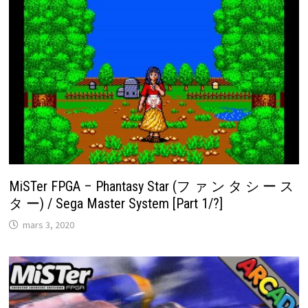
MiSTer FPGA – Phantasy Star (フ ァ ン タ シ ー ス
タ ー) / Sega Master System [Part 1/?]
mars 3, 2020