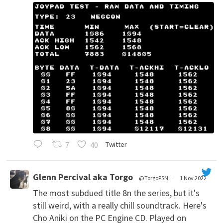
7
40
Twitter
Glenn Percival aka Torgo
@TorgoPSN
·
1 Nov 2022
The most subdued title 8n the series, but it's
';
still weird, with a really chill soundtrack. Here's
Cho Aniki on the PC Engine CD. Played on