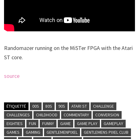
Randomazer running on the MiSTer FPGA with the Atari
ST core.
source
ÉTIQUETTÉ
00S
80S
90S
ATARI ST
CHALLENGE
CHALLENGES
CHILDHOOD
COMMENTARY
CONVERSION
EIGHTIES
FUN
FUNNY
GAME
GAME PLAY
GAMEPLAY
GAMES
GAMING
GENTLEMENPIXEL
GENTLEMENS PIXEL CLUB