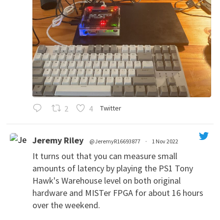
2
4
Twitter
Jeremy Riley
@JeremyR16693877
·
1 Nov 2022
It turns out that you can measure small
amounts of latency by playing the PS1 Tony
Hawk's Warehouse level on both original
hardware and MISTer FPGA for about 16 hours
over the weekend.