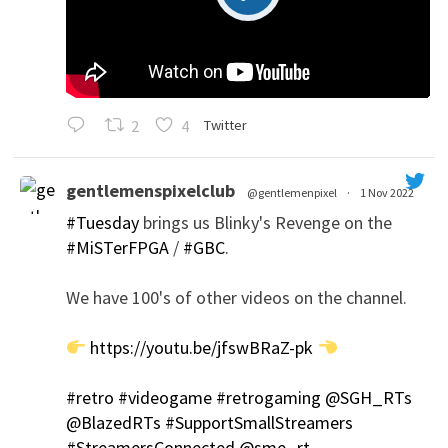
2
4
Twitter
gentlemenspixelclub
@gentlemenpixel
·
1 Nov 2022
#Tuesday
brings us Blinky's Revenge on the
#MiSTerFPGA
/
#GBC
.
We have 100's of other videos on the channel.
https://youtu.be/jfswBRaZ-pk
';
#retro
#videogame
#retrogaming
@SGH_RTs
@BlazedRTs
#SupportSmallStreamers
#StreamersConnected
@sme_rt