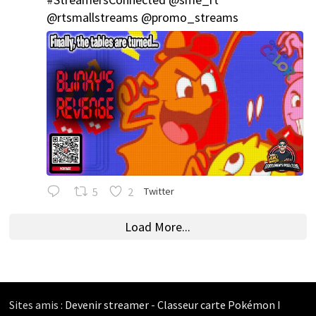
@rtsmallstreams
@promo_streams
5
2
Twitter
Load More...
Sites amis :
Devenir streamer
-
Classeur carte Pokémon
I