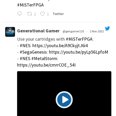
#MiSTerFPGA
2
1
Twitter
Generational Gamer
@gengamer110
·
1 Nov 2022
Use your cartridges with
#MiSTerFPGA
:
';
-
#NES
:
https://youtu.be/A9CkyjtJ6i4
-
#SegaGenesis
:
https://youtu.be/pyLp56LpfoM
-
#NES
#MetalStorm
:
https://youtu.be/cmrrCOE_54I