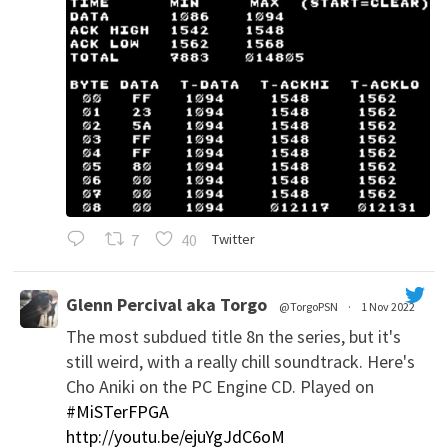
7
40
Twitter
Glenn Percival aka Torgo
@TorgoPSN
·
1 Nov 2022
The most subdued title 8n the series, but it's
';
still weird, with a really chill soundtrack. Here's
Cho Aniki on the PC Engine CD. Played on
#MiSTerFPGA
http://youtu.be/ejuYgJdC6oM