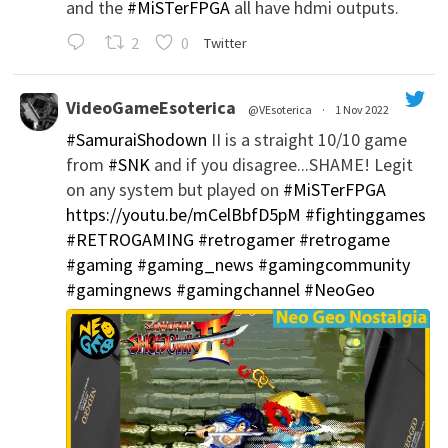
and the
#MiSTerFPGA
all have hdmi outputs.
';
2
0
Twitter
VideoGameEsoterica
@VEsoterica
·
1 Nov 2022
#SamuraiShodown
II is a straight 10/10 game
';
from
#SNK
and if you disagree...SHAME! Legit
on any system but played on
#MiSTerFPGA
https://youtu.be/mCelBbfD5pM
#fightinggames
#RETROGAMING
#retrogamer
#retrogame
#gaming
#gaming_news
#gamingcommunity
#gamingnews
#gamingchannel
#NeoGeo