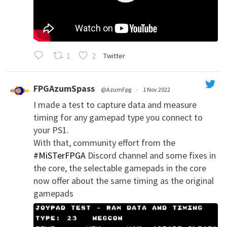
1
2
Twitter
FPGAzumSpass
@AzumFpg
·
1 Nov 2022
I made a test to capture data and measure
';
timing for any gamepad type you connect to
your PS1.
With that, community effort from the
#MiSTerFPGA
Discord channel and some fixes in
the core, the selectable gamepads in the core
now offer about the same timing as the original
gamepads