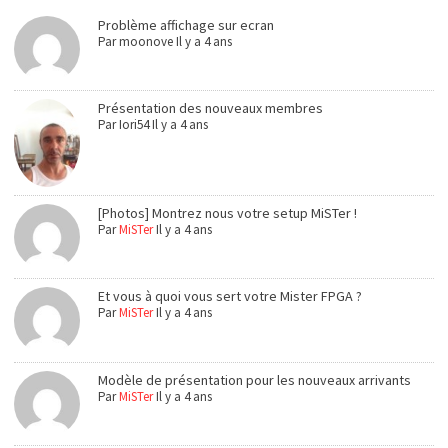
Problème affichage sur ecran
Par
moonove
Il y a 4 ans
Présentation des nouveaux membres
Par
Iori54
Il y a 4 ans
[Photos] Montrez nous votre setup MiSTer !
Par
MiSTer
Il y a 4 ans
Et vous à quoi vous sert votre Mister FPGA ?
Par
MiSTer
Il y a 4 ans
Modèle de présentation pour les nouveaux arrivants
Par
MiSTer
Il y a 4 ans