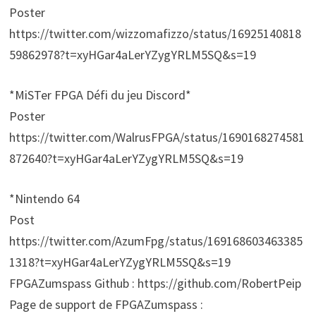
Poster
https://twitter.com/wizzomafizzo/status/16925140818
59862978?t=xyHGar4aLerYZygYRLM5SQ&s=19
*MiSTer FPGA Défi du jeu Discord*
Poster
https://twitter.com/WalrusFPGA/status/1690168274581
872640?t=xyHGar4aLerYZygYRLM5SQ&s=19
*Nintendo 64
Post
https://twitter.com/AzumFpg/status/169168603463385
1318?t=xyHGar4aLerYZygYRLM5SQ&s=19
FPGAZumspass Github : https://github.com/RobertPeip
Page de support de FPGAZumspass :