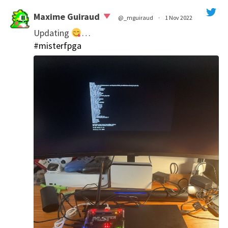
Maxime Guiraud
@_mguiraud
·
1 Nov 2022
Updating
…
';
#misterfpga