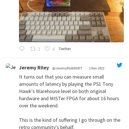
2
4
Twitter
Jeremy Riley
@JeremyR16693877
·
1 Nov 2022
It turns out that you can measure small
amounts of latency by playing the PS1 Tony
Hawk's Warehouse level on both original
hardware and MISTer FPGA for about 16 hours
over the weekend.
This is the kind of suffering I go through on the
';
retro community's behalf.