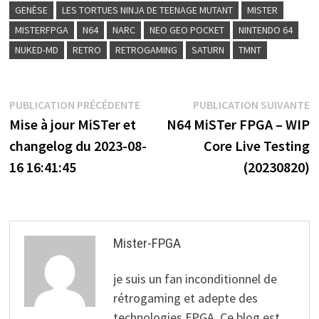
GENÈSE
LES TORTUES NINJA DE TEENAGE MUTANT
MISTER
MISTERFPGA
N64
NARC
NEO GEO POCKET
NINTENDO 64
NUKED-MD
RETRO
RETROGAMING
SATURN
TMNT
Navigation
Publication
P
PUBLICATION PRÉCÉDENTE
PUBLICATION SUIVANTE
précédente :
s
Mise à jour MiSTer et
N64 MiSTer FPGA – WIP
de
changelog du 2023-08-
Core Live Testing
l’article
16 16:41:45
(20230820)
Mister-FPGA
je suis un fan inconditionnel de
rétrogaming et adepte des
technologies FPGA. Ce blog est