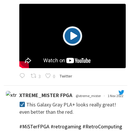
3
0
Twitter
XTREME_MISTER FPGA
@xtreme_mister
·
1 Nov 2022
This Galaxy Gray PLA+ looks really great!
even better than the red.
#MiSTerFPGA
#retrogaming
#RetroComputing